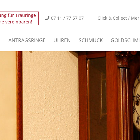
ung für Trauringe
icht.
Der Eintrag "offcanvas-col2" existiert leider nicht
07 11 / 77 57 07
Click & Collect / Mer
ne vereinbaren!
icht.
Der Eintrag "offcanvas-col4" existiert leider nicht
E
ANTRAGSRINGE
UHREN
SCHMUCK
GOLDSCHMI