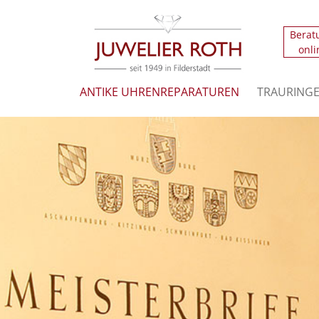
Berat
Der Eintrag "offcanvas-col1" existiert leider n
onli
Der Eintrag "offcanvas-col3" existiert leider n
ANTIKE UHRENREPARATUREN
TRAURING