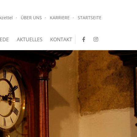
.
kzettel
ÜBER UNS
KARRIERE
STARTSEITE
.
EDE
AKTUELLES
KONTAKT