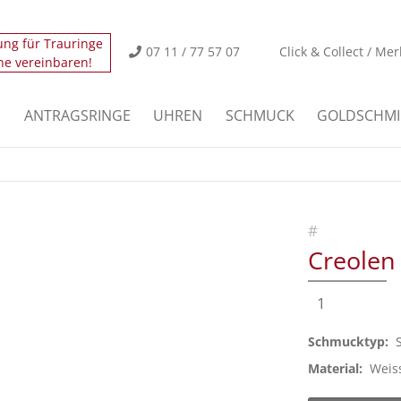
ung für Trauringe
icht.
Der Eintrag "offcanvas-col2" existiert leider nicht
07 11 / 77 57 07
Click & Collect / Mer
ne vereinbaren!
icht.
Der Eintrag "offcanvas-col4" existiert leider nicht
E
ANTRAGSRINGE
UHREN
SCHMUCK
GOLDSCHMI
#
Creolen
1
Schmucktyp:
Material:
Weis