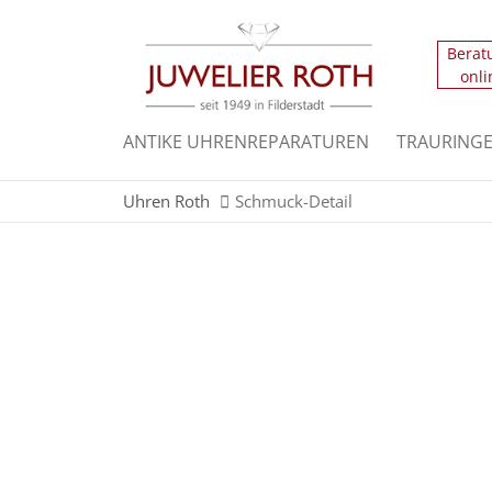
Berat
Der Eintrag "offcanvas-col1" existiert leider n
onli
Der Eintrag "offcanvas-col3" existiert leider n
ANTIKE UHRENREPARATUREN
TRAURING
Uhren Roth
Schmuck-Detail