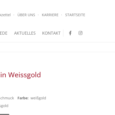
.
kzettel
ÜBER UNS
KARRIERE
STARTSEITE
.
EDE
AKTUELLES
KONTAKT
 in Weissgold
Schmuck
Farbe:
weißgold
sgold