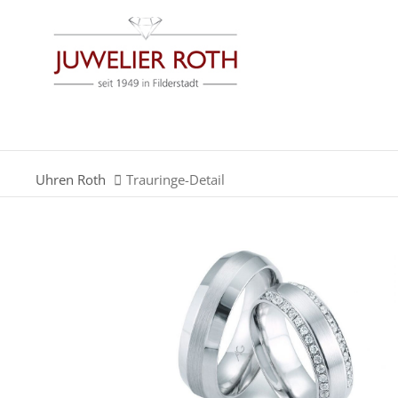
Der Eintrag "offcanvas-col1" existiert leider nicht.
Der Eintrag "offcanvas-col3" existiert leider nicht.
Uhren Roth
Trauringe-Detail