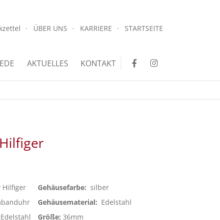
.
kzettel
ÜBER UNS
KARRIERE
STARTSEITE
.
EDE
AKTUELLES
KONTAKT
ilfiger
Hilfiger
Gehäusefarbe:
silber
banduhr
Gehäusematerial:
Edelstahl
Edelstahl
Größe:
36mm