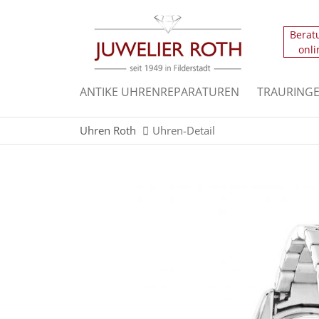
Berat
Der Eintrag "offcanvas-col1" existiert leider n
onli
Der Eintrag "offcanvas-col3" existiert leider n
ANTIKE UHRENREPARATUREN
TRAURING
Uhren Roth
Uhren-Detail