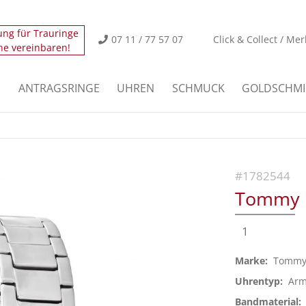
ung für Trauringe
icht.
Der Eintrag "offcanvas-col2" existiert leider nicht
07 11 / 77 57 07
Click & Collect / Mer
ne vereinbaren!
icht.
Der Eintrag "offcanvas-col4" existiert leider nicht
E
ANTRAGSRINGE
UHREN
SCHMUCK
GOLDSCHMI
#1782544
Tommy H
1
Marke:
Tommy 
Uhrentyp:
Arm
Bandmaterial: