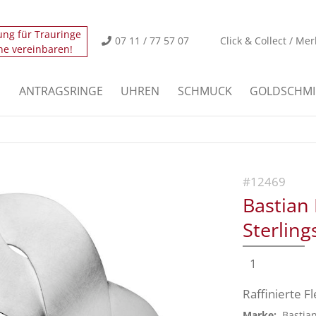
ung für Trauringe
icht.
Der Eintrag "offcanvas-col2" existiert leider nicht
07 11 / 77 57 07
Click & Collect / Mer
ne vereinbaren!
icht.
Der Eintrag "offcanvas-col4" existiert leider nicht
E
ANTRAGSRINGE
UHREN
SCHMUCK
GOLDSCHMI
#12469
Bastian
Sterling
1
Raffinierte F
Marke:
Bastia