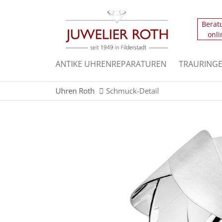
Berat
Der Eintrag "offcanvas-col1" existiert leider n
onli
Der Eintrag "offcanvas-col3" existiert leider n
ANTIKE UHRENREPARATUREN
TRAURING
Uhren Roth
Schmuck-Detail