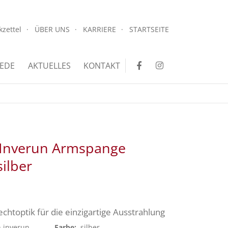
.
kzettel
ÜBER UNS
KARRIERE
STARTSEITE
.
EDE
AKTUELLES
KONTAKT
 Inverun Armspange
silber
lechtoptik für die einzigartige Ausstrahlung
n inverun
Farbe:
silber