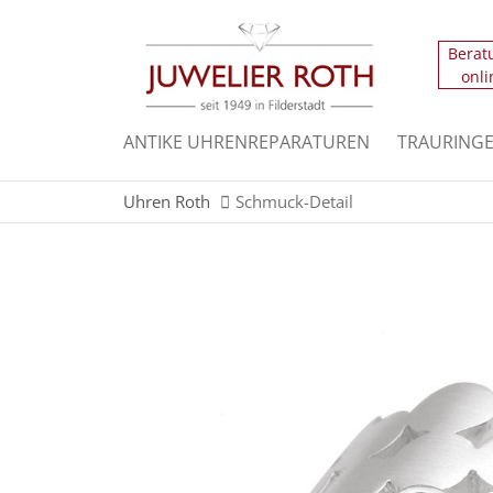
Berat
Der Eintrag "offcanvas-col1" existiert leider n
onli
Der Eintrag "offcanvas-col3" existiert leider n
ANTIKE UHRENREPARATUREN
TRAURING
Uhren Roth
Schmuck-Detail