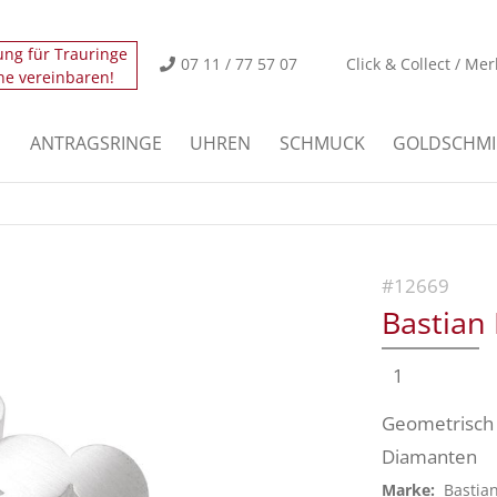
ung für Trauringe
icht.
Der Eintrag "offcanvas-col2" existiert leider nicht
07 11 / 77 57 07
Click & Collect / Mer
ne vereinbaren!
icht.
Der Eintrag "offcanvas-col4" existiert leider nicht
E
ANTRAGSRINGE
UHREN
SCHMUCK
GOLDSCHMI
#12669
Bastian 
1
Geometrisch 
Diamanten
Marke:
Bastia