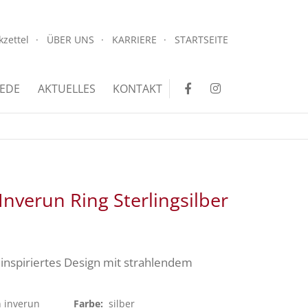
.
kzettel
ÜBER UNS
KARRIERE
STARTSEITE
.
EDE
AKTUELLES
KONTAKT
Inverun Ring Sterlingsilber
inspiriertes Design mit strahlendem
n inverun
Farbe:
silber