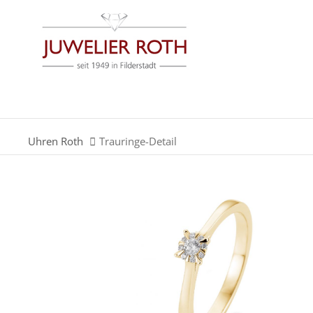
Der Eintrag "offcanvas-col1" existiert leider nicht.
Der Eintrag "offcanvas-col3" existiert leider nicht.
Uhren Roth
Trauringe-Detail