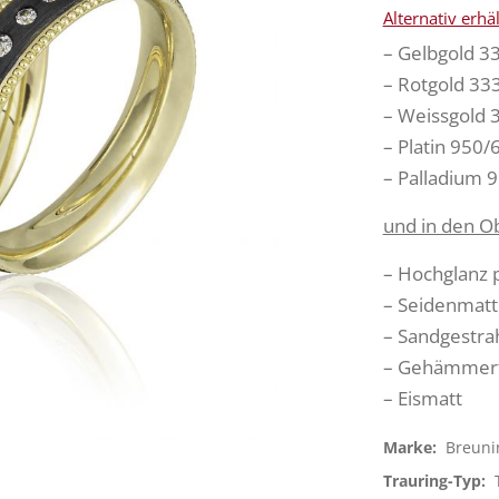
Alternativ erhä
– Gelbgold 3
– Rotgold 33
– Weissgold 
– Platin 950/
– Palladium 
und in den O
– Hochglanz p
– Seidenmatt
– Sandgestrah
– Gehämmer
– Eismatt
Marke:
Breuni
Trauring-Typ: