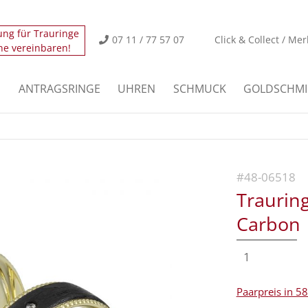
ung für Trauringe
icht.
Der Eintrag "offcanvas-col2" existiert leider nicht
07 11 / 77 57 07
Click & Collect / Mer
ne vereinbaren!
icht.
Der Eintrag "offcanvas-col4" existiert leider nicht
E
ANTRAGSRINGE
UHREN
SCHMUCK
GOLDSCHMI
#48-06518
Trauring
Carbon
1
Paarpreis in 5