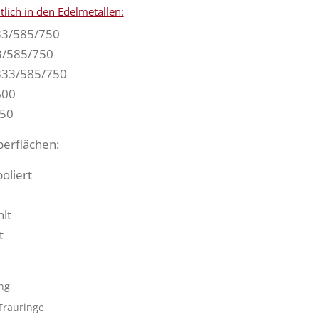
ltlich in den Edelmetallen:
33/585/750
3/585/750
333/585/750
600
950
berflächen:
oliert
lt
t
ng
Trauringe