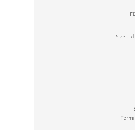
F
5 zeitl
Termi