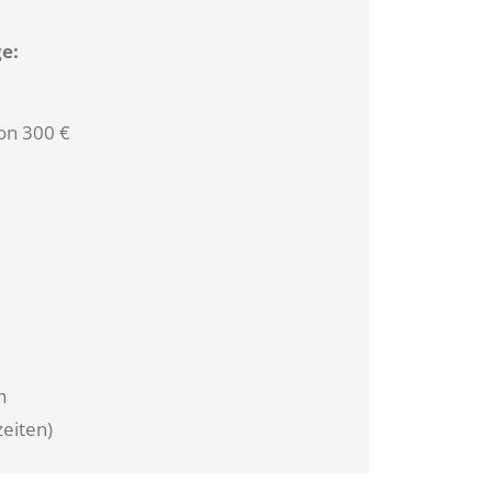
e:
on 300 €
h
eiten)