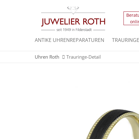
Berat
Der Eintrag "offcanvas-col1" existiert leider n
onli
Der Eintrag "offcanvas-col3" existiert leider n
ANTIKE UHRENREPARATUREN
TRAURING
Uhren Roth
Trauringe-Detail