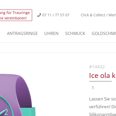
ung für Trauringe
icht.
Der Eintrag "offcanvas-col2" existiert leider nicht
07 11 / 77 57 07
Click & Collect / Mer
ne vereinbaren!
icht.
Der Eintrag "offcanvas-col4" existiert leider nicht
E
ANTRAGSRINGE
UHREN
SCHMUCK
GOLDSCHMI
#14432
Ice ola k
1
Lassen Sie si
verführen! D
Silikonarmban