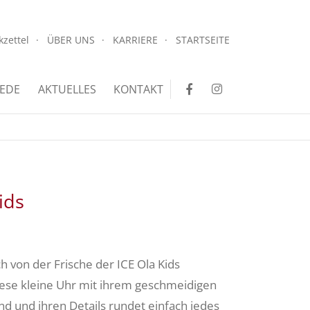
.
kzettel
ÜBER UNS
KARRIERE
STARTSEITE
.
EDE
AKTUELLES
KONTAKT
ids
ch von der Frische der ICE Ola Kids
iese kleine Uhr mit ihrem geschmeidigen
d und ihren Details rundet einfach jedes