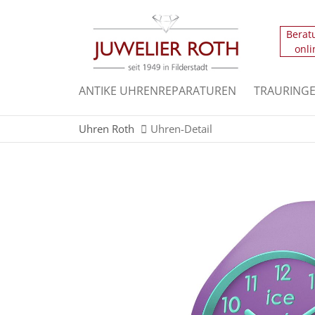
Berat
Der Eintrag "offcanvas-col1" existiert leider n
onli
Der Eintrag "offcanvas-col3" existiert leider n
ANTIKE UHRENREPARATUREN
TRAURING
Uhren Roth
Uhren-Detail