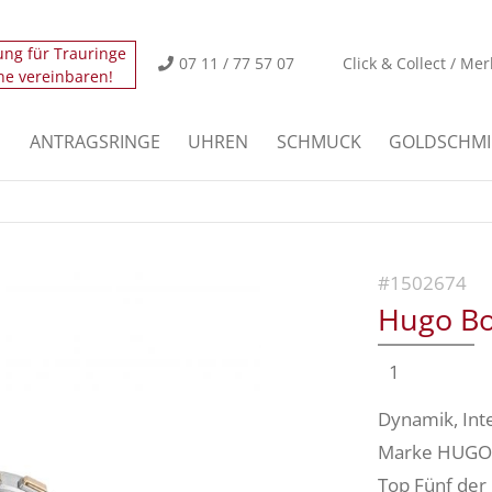
ung für Trauringe
icht.
Der Eintrag "offcanvas-col2" existiert leider nicht
07 11 / 77 57 07
Click & Collect / Mer
ne vereinbaren!
icht.
Der Eintrag "offcanvas-col4" existiert leider nicht
E
ANTRAGSRINGE
UHREN
SCHMUCK
GOLDSCHMI
#1502674
Hugo Bo
1
Dynamik, Inte
Marke HUGO B
Top Fünf der