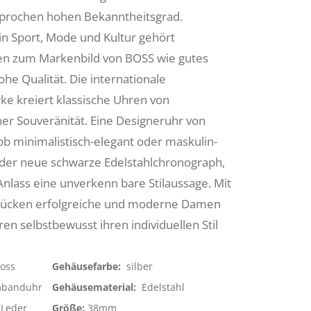
prochen hohen Bekanntheitsgrad.
n Sport, Mode und Kultur gehört
n zum Markenbild von BOSS wie gutes
he Qualität. Die internationale
 kreiert klassische Uhren von
er Souveränität. Eine Designeruhr von
ob minimalistisch-elegant oder maskulin-
e der neue schwarze Edelstahlchronograph,
Anlass eine unverkenn bare Stilaussage. Mit
rücken erfolgreiche und moderne Damen
en selbstbewusst ihren individuellen Stil
oss
Gehäusefarbe:
silber
banduhr
Gehäusematerial:
Edelstahl
Leder
Größe:
38mm