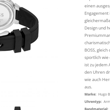
einen ausges
Engagement i
gleichermaße
Design und ho
Premiummarke
charismatisch
BOSS, gleich 
sportlich wi
ist zu jedem 
den Uhren d
wie auch Herr
aus.
Marke:
Hugo B
Uhrentyp:
Arm
Bandmaterial: