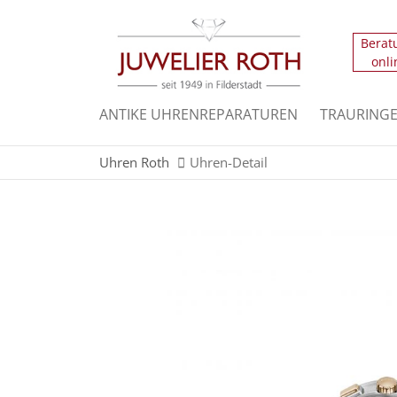
Berat
Der Eintrag "offcanvas-col1" existiert leider n
onli
Der Eintrag "offcanvas-col3" existiert leider n
ANTIKE UHRENREPARATUREN
TRAURING
Uhren Roth
Uhren-Detail