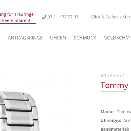
ung für Trauringe
icht.
Der Eintrag "offcanvas-col2" existiert leider nicht
07 11 / 77 57 07
Click & Collect / Mer
ne vereinbaren!
icht.
Der Eintrag "offcanvas-col4" existiert leider nicht
E
ANTRAGSRINGE
UHREN
SCHMUCK
GOLDSCHMI
#1782557
Tommy H
1
Marke:
Tommy 
Uhrentyp:
Arm
Bandmaterial: