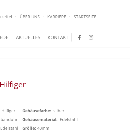
.
kzettel
ÜBER UNS
KARRIERE
STARTSEITE
.
EDE
AKTUELLES
KONTAKT
ilfiger
Hilfiger
Gehäusefarbe:
silber
banduhr
Gehäusematerial:
Edelstahl
Edelstahl
Größe:
40mm