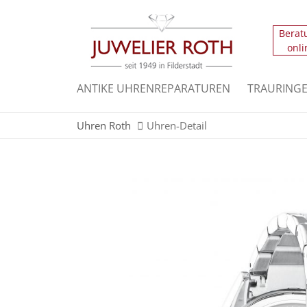
Berat
Der Eintrag "offcanvas-col1" existiert leider n
onli
Der Eintrag "offcanvas-col3" existiert leider n
ANTIKE UHRENREPARATUREN
TRAURING
Uhren Roth
Uhren-Detail